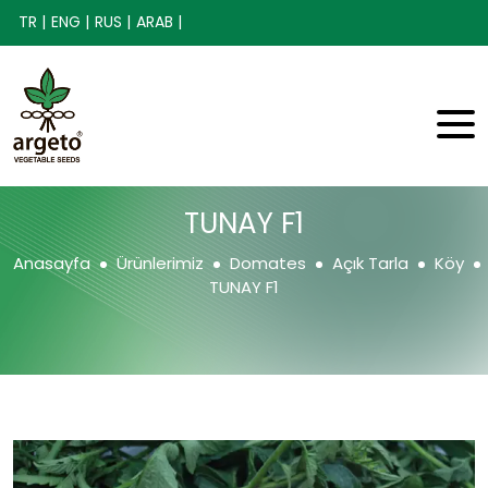
TR |
ENG |
RUS |
ARAB |
TUNAY F1
Anasayfa
Ürünlerimiz
Domates
Açık Tarla
Köy
TUNAY F1