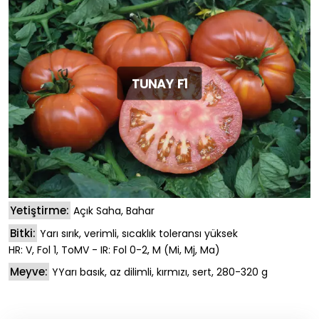
TUNAY F1
Yetiştirme:
Açık Saha, Bahar
Bitki:
Yarı sırık, verimli, sıcaklık toleransı yüksek
HR: V, Fol 1, ToMV - IR: Fol 0-2, M (Mi, Mj, Ma)
Meyve:
YYarı basık, az dilimli, kırmızı, sert, 280-320 g