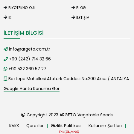
BIYOTEKNOLOJI
BLOG
İK
İLETIŞIM
İLETIŞIM BILGISI
info@argeto.com.tr
+90 (242) 714 32 66
+90 532 369 57 27
Boztepe Mahallesi Atatürk Caddesi No:200 Aksu / ANTALYA
Google Harita Konumu Gör
Copyright 2023 ARGETO Vegetable Seeds
KVKK
Çerezler
Gizlilik Politikası
Kullanım Şartları