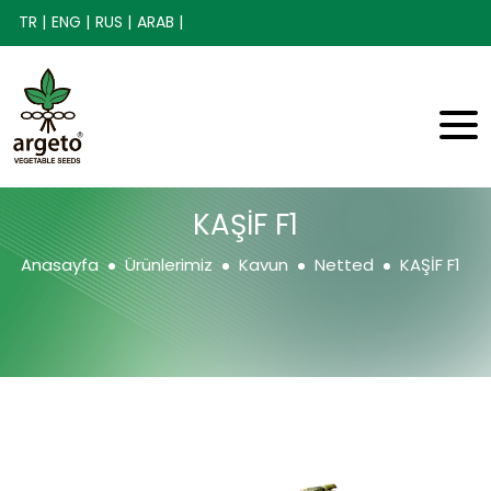
TR |
ENG |
RUS |
ARAB |
KAŞİF F1
Anasayfa
Ürünlerimiz
Kavun
Netted
KAŞİF F1