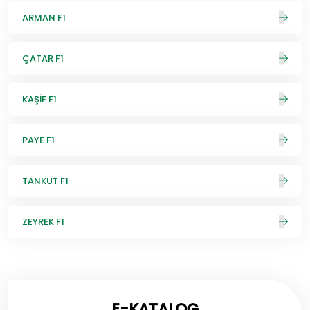
ARMAN F1
ÇATAR F1
KAŞİF F1
PAYE F1
TANKUT F1
ZEYREK F1
E-KATALOG