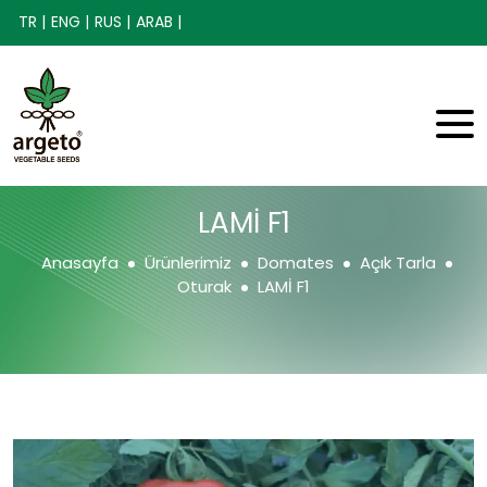
TR |
ENG |
RUS |
ARAB |
LAMİ F1
Anasayfa
Ürünlerimiz
Domates
Açık Tarla
Oturak
LAMİ F1