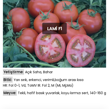
LAMİ F1
Yetiştirme:
Açık Saha, Bahar
Bitki:
Yarı sırık, erkenci, verimli,boğum arası kısa
HR: Fol 0-1, Vd, ToMV IR. Fol 2, M (Mi, Mj,Ma)
Meyve:
Tekli, hafif basık yuvarlak, koyu kırmızı sert, 140-160 g