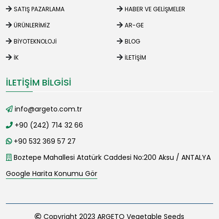
SATIŞ PAZARLAMA
HABER VE GELIŞMELER
ÜRÜNLERIMIZ
AR-GE
BIYOTEKNOLOJI
BLOG
İK
İLETIŞIM
İLETIŞIM BILGISI
info@argeto.com.tr
+90 (242) 714 32 66
+90 532 369 57 27
Boztepe Mahallesi Atatürk Caddesi No:200 Aksu / ANTALYA
Google Harita Konumu Gör
Copyright 2023 ARGETO Vegetable Seeds