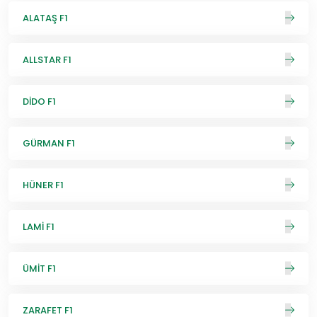
ALATAŞ F1
ALLSTAR F1
DİDO F1
GÜRMAN F1
HÜNER F1
LAMİ F1
ÜMİT F1
ZARAFET F1