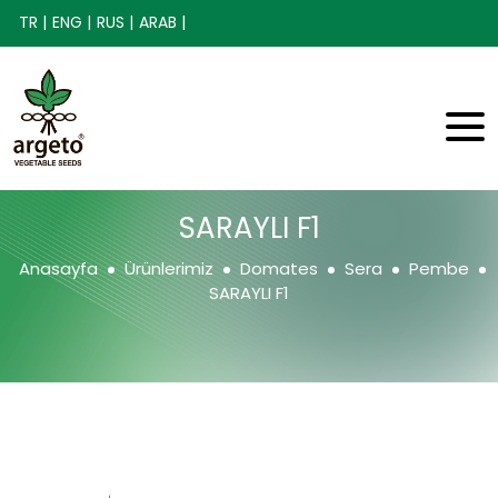
TR |
ENG |
RUS |
ARAB |
SARAYLI F1
Anasayfa
Ürünlerimiz
Domates
Sera
Pembe
SARAYLI F1