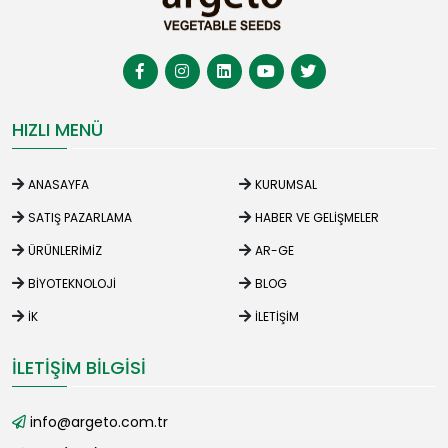
HIZLI MENÜ
ANASAYFA
KURUMSAL
SATIŞ PAZARLAMA
HABER VE GELIŞMELER
ÜRÜNLERIMIZ
AR-GE
BIYOTEKNOLOJI
BLOG
İK
İLETIŞIM
İLETIŞIM BILGISI
info@argeto.com.tr