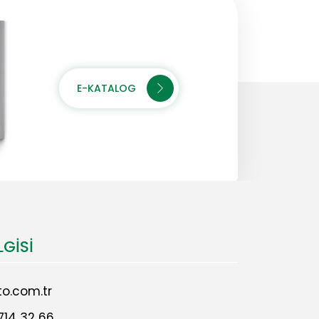
E-KATALOG
LGISI
o.com.tr
714 32 66