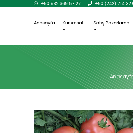
+90 532 369 57 27
+90 (242) 714 32 
Anasayfa
Kurumsal
Satış Pazarlama
Anasayf