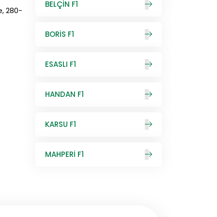
BELÇİN F1
e, 280-
BORİS F1
ESASLI F1
HANDAN F1
KARSU F1
MAHPERİ F1