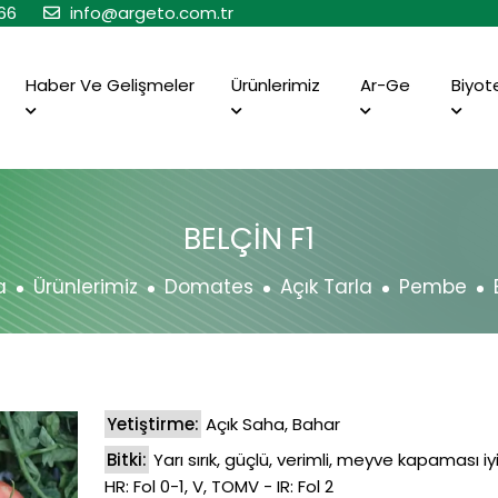
66
info@argeto.com.tr
Haber Ve Gelişmeler
Ürünlerimiz
Ar-Ge
Biyot
BELÇİN F1
a
Ürünlerimiz
Domates
Açık Tarla
Pembe
Yetiştirme:
Açık Saha, Bahar
Bitki:
Yarı sırık, güçlü, verimli, meyve kapaması iy
HR: Fol 0-1, V, TOMV - IR: Fol 2