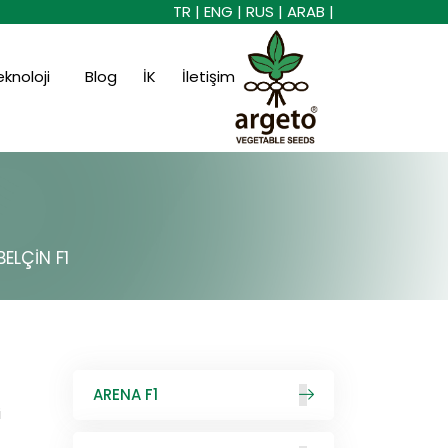
TR |
ENG |
RUS |
ARAB |
eknoloji
Blog
İK
İletişim
BELÇİN F1
ARENA F1
i