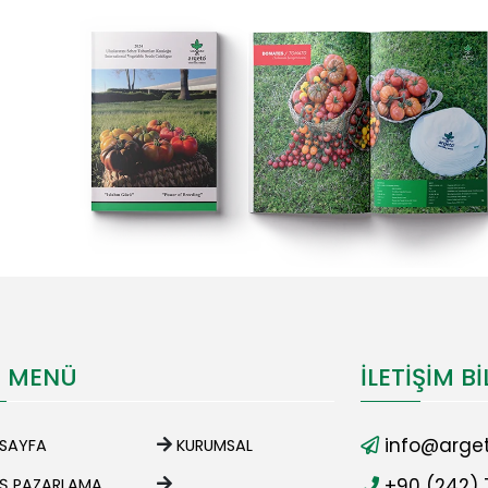
I MENÜ
İLETIŞIM BI
info@arget
SAYFA
KURUMSAL
+90 (242) 
IŞ PAZARLAMA