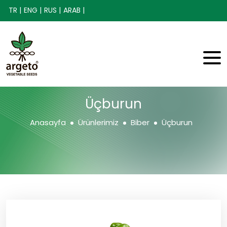
TR |
ENG |
RUS |
ARAB |
Üçburun
Anasayfa
Ürünlerimiz
Biber
Üçburun