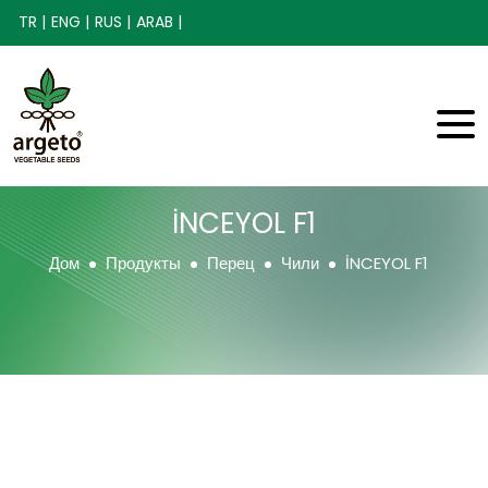
TR |
ENG |
RUS |
ARAB |
İNCEYOL F1
Дом
Продукты
Перец
Чили
İNCEYOL F1