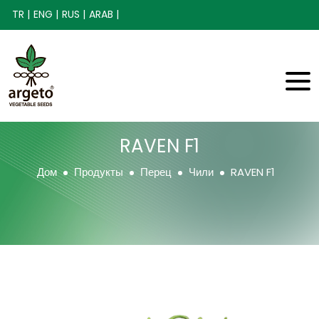
TR |
ENG |
RUS |
ARAB |
RAVEN F1
Дом
Продукты
Перец
Чили
RAVEN F1