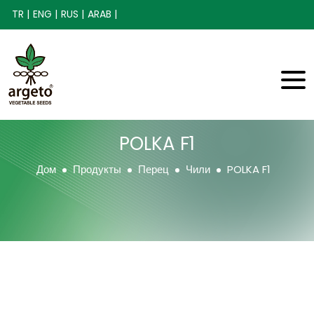
TR |
ENG |
RUS |
ARAB |
POLKA F1
Дом
Продукты
Перец
Чили
POLKA F1