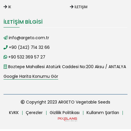
İK
İLETIŞIM
İLETIŞIM BILGISI
info@argeto.com.tr
+90 (242) 714 32 66
+90 532 369 57 27
Boztepe Mahallesi Atatürk Caddesi No:200 Aksu / ANTALYA
Google Harita Konumu Gör
Copyright 2023 ARGETO Vegetable Seeds
KVKK
Çerezler
Gizlilik Politikası
Kullanım Şartları