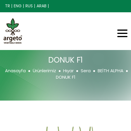
TR |
ENG |
RUS |
ARAB |
DONUK F1
Anasayfa
Ürünlerimiz
Hıyar
Sera
BEİTH ALPHA
DONUK F1