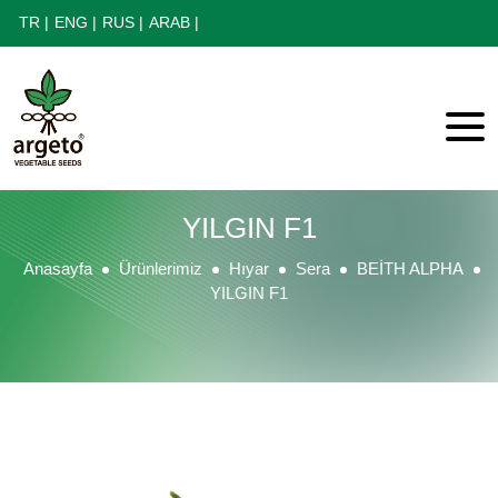
TR |
ENG |
RUS |
ARAB |
YILGIN F1
Anasayfa
Ürünlerimiz
Hıyar
Sera
BEİTH ALPHA
YILGIN F1