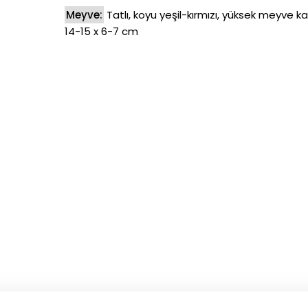
Meyve:
Tatlı, koyu yeşil-kırmızı, yüksek meyve kal
14-15 x 6-7 cm