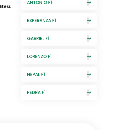
ANTONİO F1
itesi,
ESPERANZA F1
GABRIEL F1
LORENZO F1
NEPAL F1
PEDRA F1