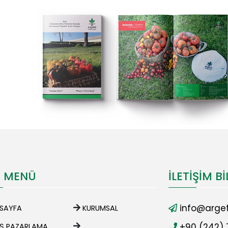
I MENÜ
İLETIŞIM BI
info@arget
SAYFA
KURUMSAL
+90 (242) 
IŞ PAZARLAMA