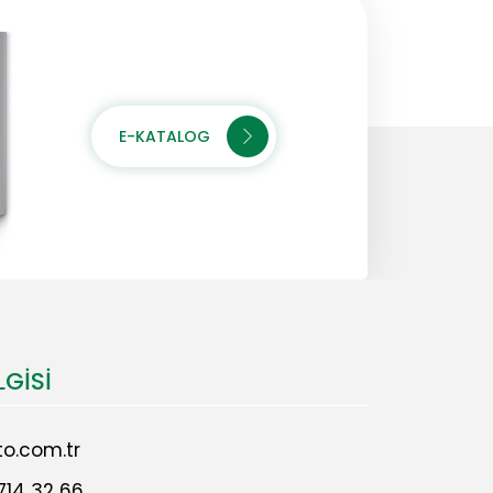
E-KATALOG
LGISI
o.com.tr
714 32 66