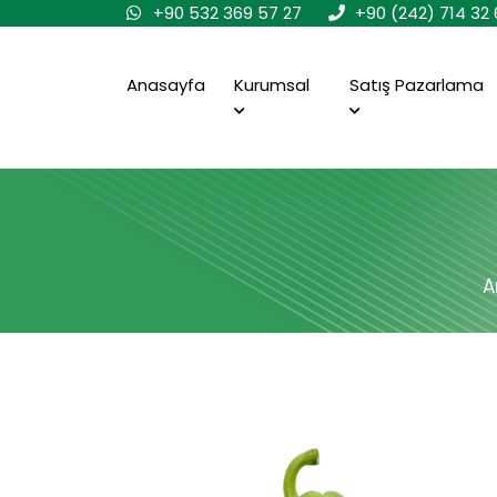
+90 532 369 57 27
+90 (242) 714 32 
Anasayfa
Kurumsal
Satış Pazarlama
A