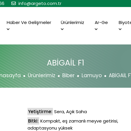
66
info@argeto.com.tr
Haber Ve Gelişmeler
Ürünlerimiz
Ar-Ge
Biyot
ABİGAİL F1
nasayfa
Ürünlerimiz
Biber
Lamuyo
ABİGAİL F
Yetiştirme:
Sera, Açık Saha
Bitki:
Kompakt, eş zamanlı meyve getirisi,
adaptasyonu yüksek