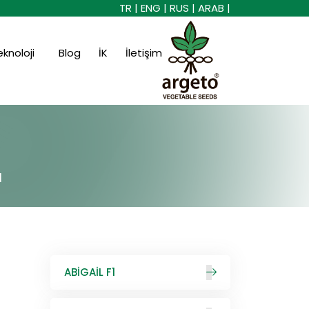
TR |
ENG |
RUS |
ARAB |
eknoloji
Blog
İK
İletişim
1
ABİGAİL F1