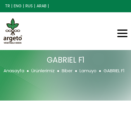
TR |
ENG |
RUS |
ARAB |
GABRIEL F1
Anasayfa
Ürünlerimiz
Biber
Lamuyo
GABRIEL F1