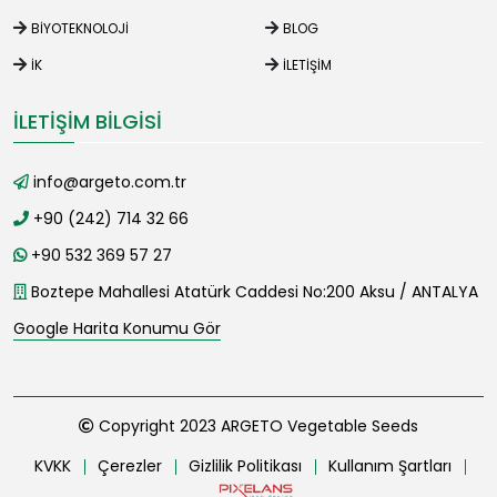
BIYOTEKNOLOJI
BLOG
İK
İLETIŞIM
İLETIŞIM BILGISI
info@argeto.com.tr
+90 (242) 714 32 66
+90 532 369 57 27
Boztepe Mahallesi Atatürk Caddesi No:200 Aksu / ANTALYA
Google Harita Konumu Gör
Copyright 2023 ARGETO Vegetable Seeds
KVKK
Çerezler
Gizlilik Politikası
Kullanım Şartları