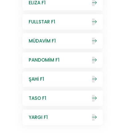
ELIZA F1
FULLSTAR F1
MÜDAVİM F1
PANDOMİM F1
ŞAHİ F1
TASO F1
YARGI F1