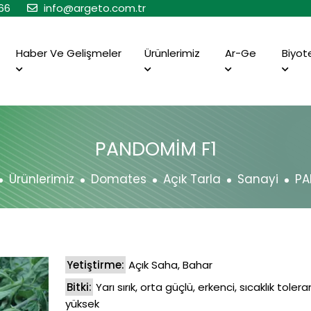
66
info@argeto.com.tr
Haber Ve Gelişmeler
Ürünlerimiz
Ar-Ge
Biyot
PANDOMİM F1
Ürünlerimiz
Domates
Açık Tarla
Sanayi
PA
Yetiştirme:
Açık Saha, Bahar
Bitki:
Yarı sırık, orta güçlü, erkenci, sıcaklık tolera
yüksek