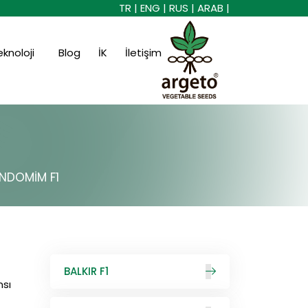
TR |
ENG |
RUS |
ARAB |
eknoloji
Blog
İK
İletişim
NDOMİM F1
BALKIR F1
nsı