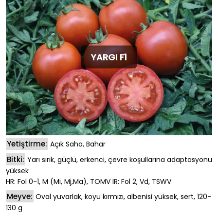
YARGI F1
Yetiştirme:
Açık Saha, Bahar
Bitki:
Yarı sırık, güçlü, erkenci, çevre koşullarına adaptasyonu
yüksek
HR: Fol 0-1, M (Mi, Mj,Ma), TOMV IR: Fol 2, Vd, TSWV
Meyve:
Oval yuvarlak, koyu kırmızı, albenisi yüksek, sert, 120-
130 g