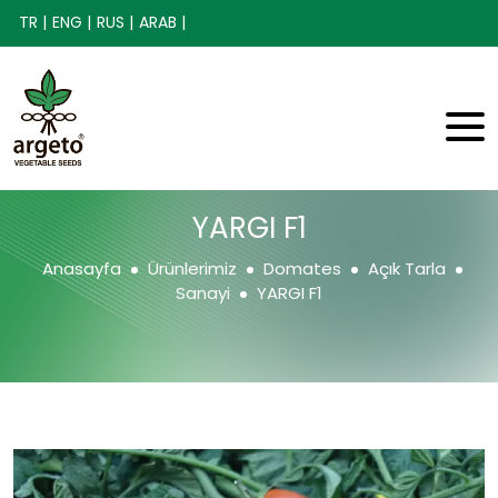
TR |
ENG |
RUS |
ARAB |
YARGI F1
Anasayfa
Ürünlerimiz
Domates
Açık Tarla
Sanayi
YARGI F1