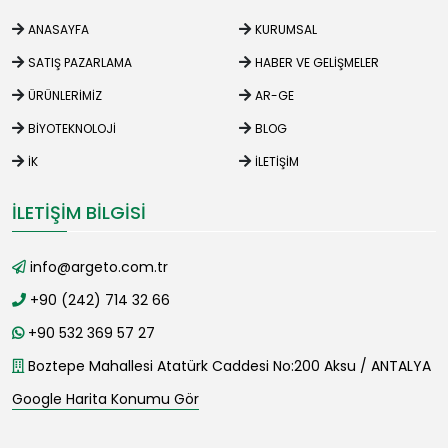
ANASAYFA
KURUMSAL
SATIŞ PAZARLAMA
HABER VE GELIŞMELER
ÜRÜNLERIMIZ
AR-GE
BIYOTEKNOLOJI
BLOG
İK
İLETIŞIM
İLETIŞIM BILGISI
info@argeto.com.tr
+90 (242) 714 32 66
+90 532 369 57 27
Boztepe Mahallesi Atatürk Caddesi No:200 Aksu / ANTALYA
Google Harita Konumu Gör