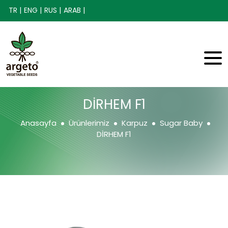
TR |
ENG |
RUS |
ARAB |
DİRHEM F1
Anasayfa
Ürünlerimiz
Karpuz
Sugar Baby
DİRHEM F1