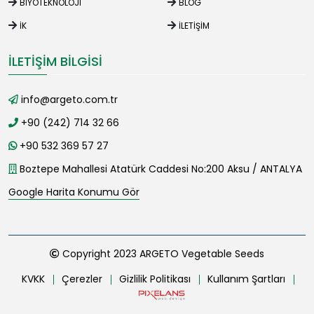
BIYOTEKNOLOJI
BLOG
İK
İLETIŞIM
İLETIŞIM BILGISI
info@argeto.com.tr
+90 (242) 714 32 66
+90 532 369 57 27
Boztepe Mahallesi Atatürk Caddesi No:200 Aksu / ANTALYA
Google Harita Konumu Gör
Copyright 2023 ARGETO Vegetable Seeds
KVKK
Çerezler
Gizlilik Politikası
Kullanım Şartları