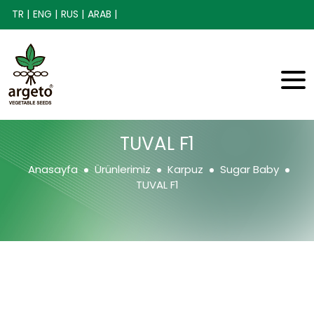
TR |
ENG |
RUS |
ARAB |
TUVAL F1
Anasayfa
Ürünlerimiz
Karpuz
Sugar Baby
TUVAL F1