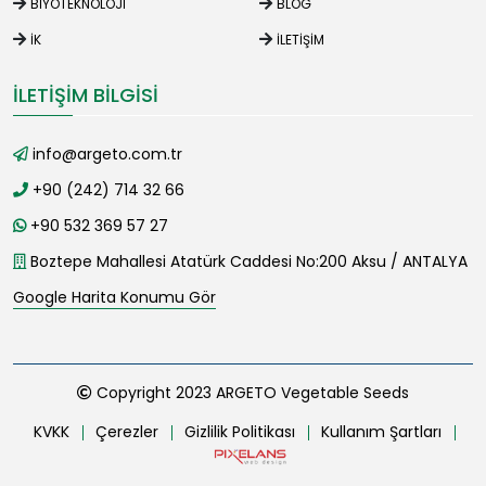
BIYOTEKNOLOJI
BLOG
İK
İLETIŞIM
İLETIŞIM BILGISI
info@argeto.com.tr
+90 (242) 714 32 66
+90 532 369 57 27
Boztepe Mahallesi Atatürk Caddesi No:200 Aksu / ANTALYA
Google Harita Konumu Gör
Copyright 2023 ARGETO Vegetable Seeds
KVKK
Çerezler
Gizlilik Politikası
Kullanım Şartları