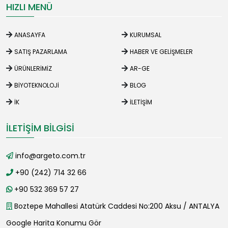
HIZLI MENÜ
ANASAYFA
KURUMSAL
SATIŞ PAZARLAMA
HABER VE GELIŞMELER
ÜRÜNLERIMIZ
AR-GE
BIYOTEKNOLOJI
BLOG
İK
İLETIŞIM
İLETIŞIM BILGISI
info@argeto.com.tr
+90 (242) 714 32 66
+90 532 369 57 27
Boztepe Mahallesi Atatürk Caddesi No:200 Aksu / ANTALYA
Google Harita Konumu Gör