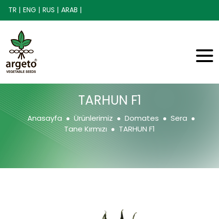
TR |
ENG |
RUS |
ARAB |
TARHUN F1
Anasayfa
Ürünlerimiz
Domates
Sera
Tane Kırmızı
TARHUN F1