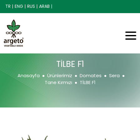
TR |
ENG |
RUS |
ARAB |
TİLBE F1
Anasayfa
Ürünlerimiz
Domates
Sera
Tane Kırmızı
TİLBE F1