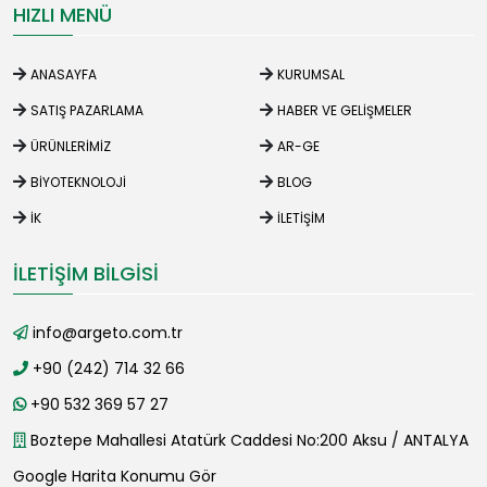
HIZLI MENÜ
ANASAYFA
KURUMSAL
SATIŞ PAZARLAMA
HABER VE GELIŞMELER
ÜRÜNLERIMIZ
AR-GE
BIYOTEKNOLOJI
BLOG
İK
İLETIŞIM
İLETIŞIM BILGISI
info@argeto.com.tr
+90 (242) 714 32 66
+90 532 369 57 27
Boztepe Mahallesi Atatürk Caddesi No:200 Aksu / ANTALYA
Google Harita Konumu Gör