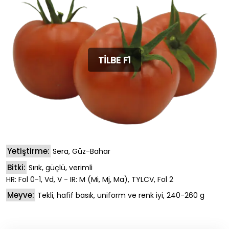
TİLBE F1
Yetiştirme:
Sera, Güz-Bahar
Bitki:
Sırık, güçlü, verimli
HR: Fol 0-1, Vd, V - IR: M (Mi, Mj, Ma), TYLCV, Fol 2
Meyve:
Tekli, hafif basık, uniform ve renk iyi, 240-260 g