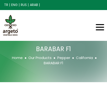
TR |
ENG |
RUS |
ARAB |
BARABAR F1
Home
Our Products
Pepper
California
BARABAR F1