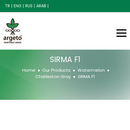
TR |
ENG |
RUS |
ARAB |
SIRMA F1
Home
Our Products
Watermelon
Charleston Gray
SIRMA F1