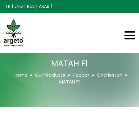
TR |
ENG |
RUS |
ARAB |
MATAH F1
Home
Our Products
Pepper
Charleston
MATAH F1