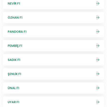
NEVİR F1
ÖZHAN F1
PANDORA F1
PEMBİŞ F1
SADIK F1
ŞENLİK F1
ÜNAL F1
UYAR F1