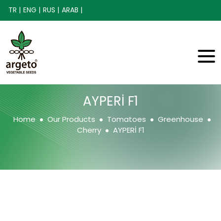
TR |
ENG |
RUS |
ARAB |
AYPERİ F1
Home
Our Products
Tomatoes
Greenhouse
Cherry
AYPERİ F1