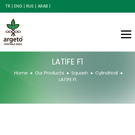
TR |
ENG |
RUS |
ARAB |
LATİFE F1
Home
Our Products
Squash
Cylindrical
LATİFE F1