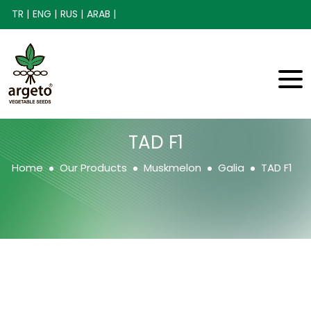
TR |
ENG |
RUS |
ARAB |
TAD F1
Home
Our Products
Muskmelon
Galia
TAD F1