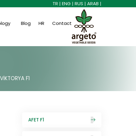
TR |
ENG |
RUS |
ARAB |
ology
Blog
HR
Contact
VİKTORYA F1
AFET F1