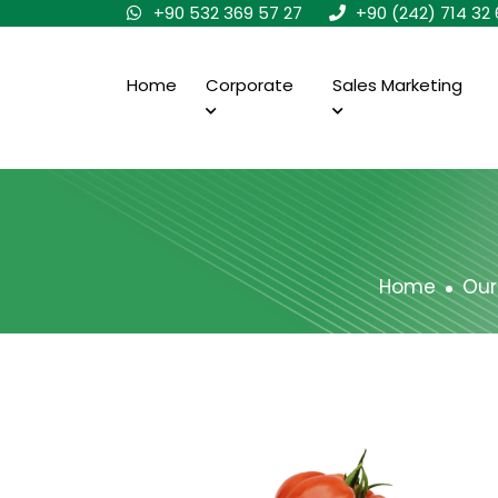
+90 532 369 57 27
+90 (242) 714 32 
Home
Corporate
Sales Marketing
Home
Our