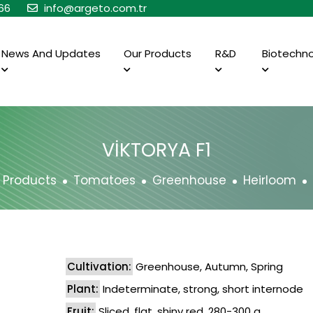
66
info@argeto.com.tr
News And Updates
Our Products
R&D
Biotechn
VİKTORYA F1
 Products
Tomatoes
Greenhouse
Heirloom
Cultivation:
Greenhouse, Autumn, Spring
Plant:
Indeterminate, strong, short internode
Fruit:
Sliced, flat, shiny red, 280-300 g