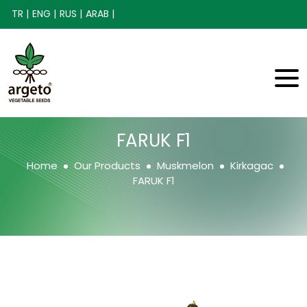
TR |
ENG |
RUS |
ARAB |
FARUK F1
Home
Our Products
Muskmelon
Kirkagac
FARUK F1