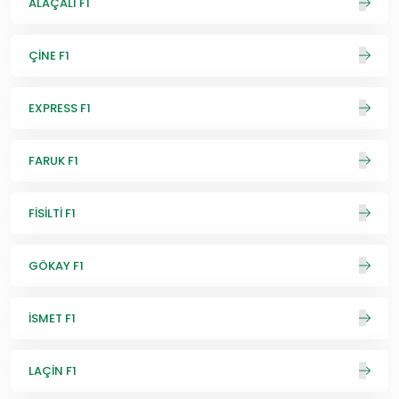
ALAÇALI F1
ÇİNE F1
EXPRESS F1
FARUK F1
FİSİLTİ F1
GÖKAY F1
İSMET F1
LAÇİN F1