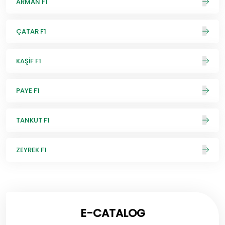
ARMAN F1
ÇATAR F1
KAŞİF F1
PAYE F1
TANKUT F1
ZEYREK F1
E-CATALOG