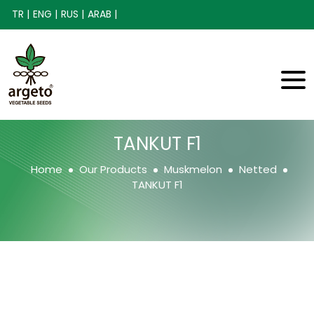
TR |
ENG |
RUS |
ARAB |
TANKUT F1
Home
Our Products
Muskmelon
Netted
TANKUT F1