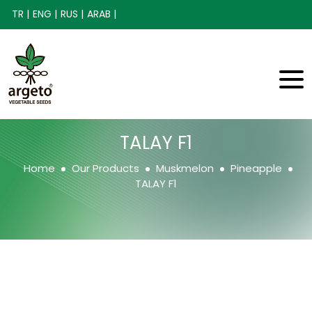
TR |
ENG |
RUS |
ARAB |
TALAY F1
Home
Our Products
Muskmelon
Pineapple
TALAY F1