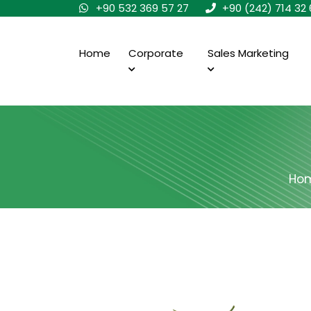
+90 532 369 57 27
+90 (242) 714 32 
Home
Corporate
Sales Marketing
Ho