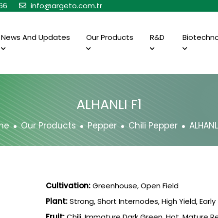
66
info@argeto.com.tr
News And Updates
Our Products
R&D
Biotechn
ALHANLI F1
me
Our Products
Pepper
Chili Pepper
ALHANLI
Cultivation:
Greenhouse, Open Field
Plant:
Strong, Short Internodes, High Yield, Early
Fruit:
Chili, Immature Dark Green, Hot, Mature R