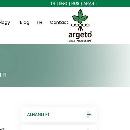
TR |
ENG |
RUS |
ARAB |
ology
Blog
HR
Contact
 F1
ALHANLI F1
ed