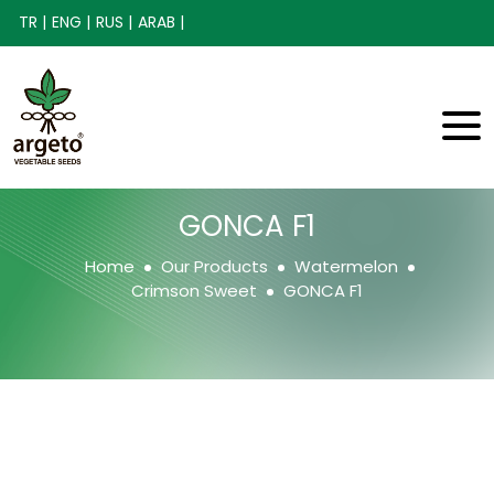
TR |
ENG |
RUS |
ARAB |
GONCA F1
Home
Our Products
Watermelon
Crimson Sweet
GONCA F1