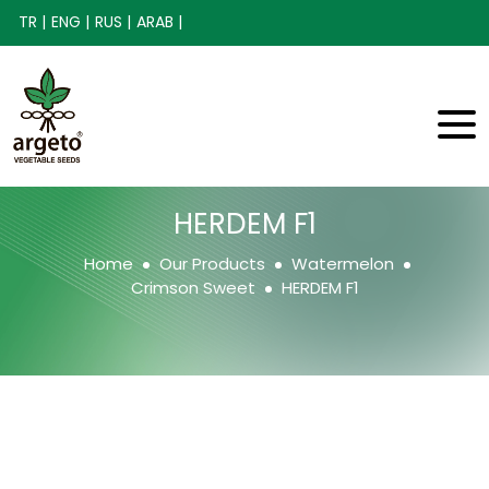
TR |
ENG |
RUS |
ARAB |
HERDEM F1
Home
Our Products
Watermelon
Crimson Sweet
HERDEM F1