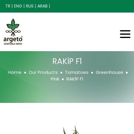
TR |
ENG |
RUS |
ARAB |
RAKİP F1
Home
Our Products
Tomatoes
Greenhouse
Pink
RAKİP F1