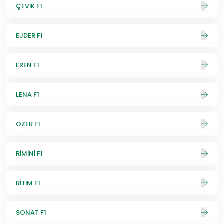
ÇEVİK F1
EJDER F1
EREN F1
LENA F1
ÖZER F1
RİMİNİ F1
RİTİM F1
SONAT F1