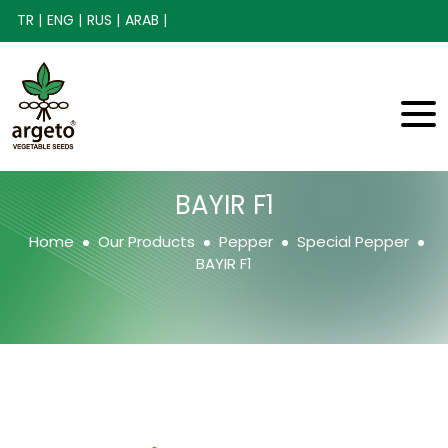
TR |
ENG |
RUS |
ARAB |
BAYIR F1
Home
Our Products
Pepper
Special Pepper
BAYIR F1