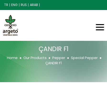
TR |
ENG |
RUS |
ARAB |
ÇANDIR F1
Home
Our Products
Pepper
Special Pepper
ÇANDIR F1