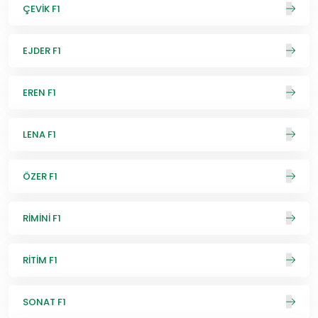
ÇEVİK F1
EJDER F1
EREN F1
LENA F1
ÖZER F1
RİMİNİ F1
RİTİM F1
SONAT F1